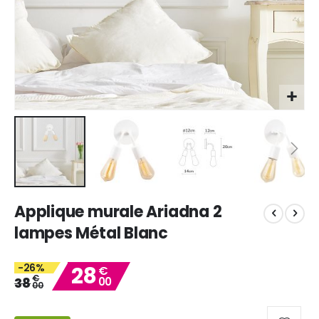
Skip
Applique murale Ariadna 2
to
the
lampes Métal Blanc
beginning
of
-26%
28
the
€
€
38
00
images
00
gallery