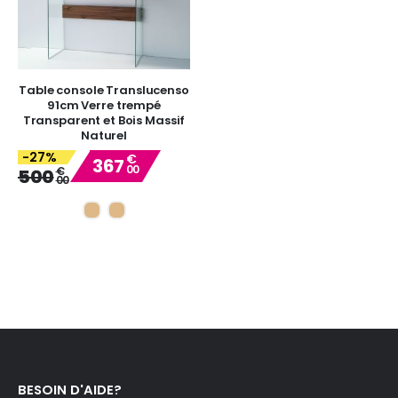
Table console Translucenso
91cm Verre trempé
Transparent et Bois Massif
Naturel
-27%
€
367
00
Special
€
500
00
Price
BESOIN D'AIDE?