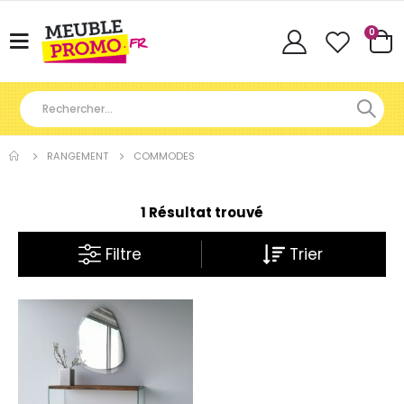
Articl
0
Basculer
Cart
la
navigation
RANGEMENT
COMMODES
1 Résultat trouvé
Filtre