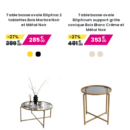
Table basse ovale Elliptica 2
Table basse ovale
tablettes Bois Marbre Noir
Ellipticum support grille
et Métal Noir
conique Bois Blanc Crème et
Métal Noir
-27%
-27%
€
€
285
353
00
00
Special
Special
€
€
389
481
00
00
Price
Price