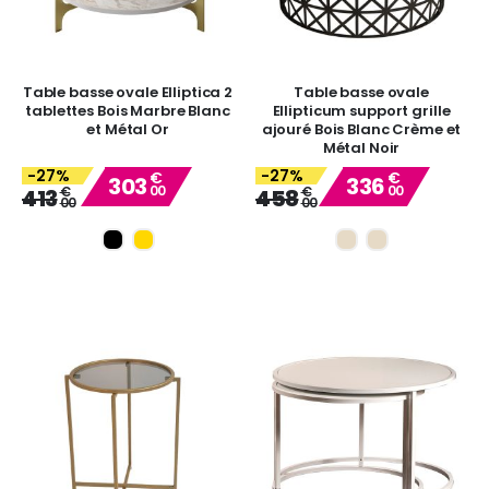
Table basse ovale Elliptica 2
Table basse ovale
tablettes Bois Marbre Blanc
Ellipticum support grille
et Métal Or
ajouré Bois Blanc Crème et
Métal Noir
-27%
-27%
€
€
303
336
00
00
Special
Special
€
€
413
458
00
00
Price
Price