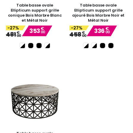
Table basse ovale
Table basse ovale
Ellipticum support grille
Ellipticum support grille
conique Bois Marbre Blanc
ajouré Bois Marbre Noir et
et Métal Noir
Métal Noir
-27%
-27%
€
€
353
336
00
00
Special
Special
€
€
481
458
00
00
Price
Price