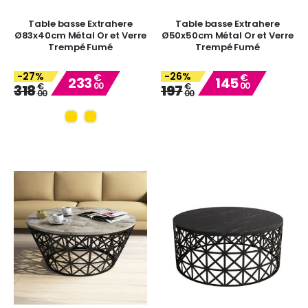
Table basse Extrahere
Table basse Extrahere
Ø83x40cm Métal Or et Verre
Ø50x50cm Métal Or et Verre
Trempé Fumé
Trempé Fumé
-27%
-26%
€
€
233
145
00
00
Special
Special
€
€
318
197
00
00
Price
Price