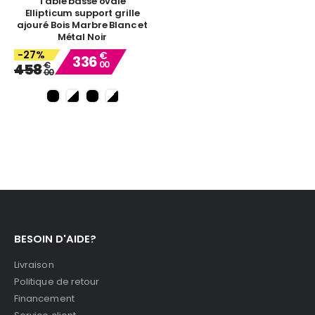
Table basse ovale
Ellipticum support grille
ajouré Bois Marbre Blanc et
Métal Noir
-27%
€
336
00
Special
€
458
00
Price
BESOIN D'AIDE?
Livraison
Politique de retour
Financement