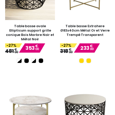
Table basse ovale
Table basse Extrahere
Ellipticum support grille
Ø83x40cm Métal Or et Verre
conique Bois Marbre Noir et
Trempé Transparent
Métal Noir
-27%
-27%
€
€
353
233
00
00
Special
Special
€
€
481
318
00
00
Price
Price