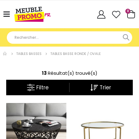
Articl
0
Basculer
Cart
la
navigation
TABLES BASSES
TABLES BASSE RONDE / OVALE
13
Résultat(s) trouvé(s)
Filtre