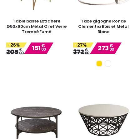
Table basse Extrahere
Tabe gigogne Ronde
Ø50x60cm Métal Or et Verre
Clementia Bois et Métal
Trempé Fumé
Blanc
-26%
-27%
€
€
151
273
00
00
Special
Special
€
€
205
372
00
00
Price
Price