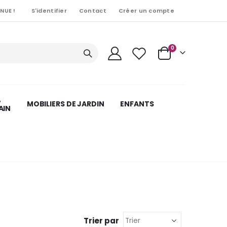
NUE !
S'identifier
Contact
Créer un compte
Articles
0
Cart
,
MOBILIERS DE JARDIN
ENFANTS
AIN
Trier par