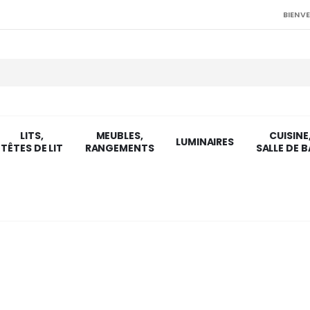
BIENVE
LITS,
MEUBLES,
CUISINE
LUMINAIRES
TÊTES DE LIT
RANGEMENTS
SALLE DE B