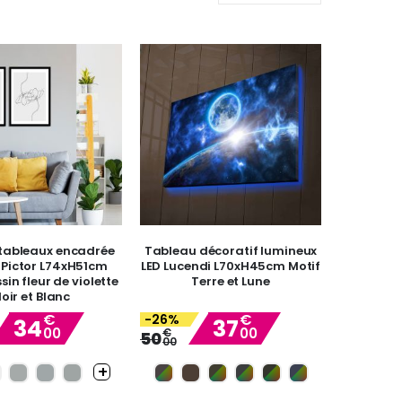
 tableaux encadrée
Tableau décoratif lumineux
 Pictor L74xH51cm
LED Lucendi L70xH45cm Motif
sin fleur de violette
Terre et Lune
oir et Blanc
€
€
-26%
34
37
00
00
Special
€
Special
50
00
Price
Price