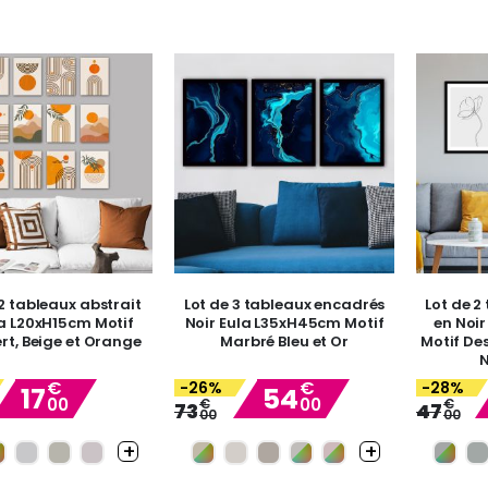
12 tableaux abstrait
Lot de 3 tableaux encadrés
Lot de 2
a L20xH15cm Motif
Noir Eula L35xH45cm Motif
en Noir
rt, Beige et Orange
Marbré Bleu et Or
Motif Des
N
€
€
-26%
-28%
17
54
00
00
Special
€
Special
€
73
47
00
00
Price
Price