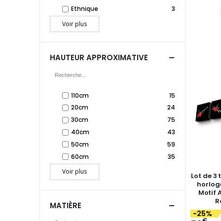
Ethnique
3
Voir plus
HAUTEUR APPROXIMATIVE
110cm
15
20cm
24
30cm
75
40cm
43
50cm
59
60cm
35
Voir plus
Lot de 3 
horlog
Motif A
R
MATIÈRE
-25%
€