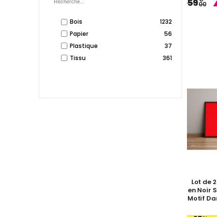
59
00
Bois
1232
Papier
56
Plastique
37
Tissu
361
Lot de 
en Noir 
Motif Da