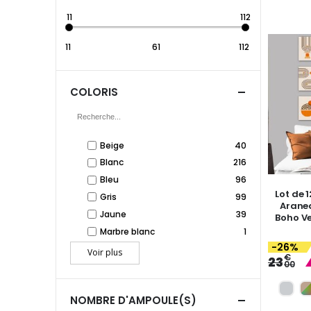
11
112
11
61
112
COLORIS
Beige
40
Blanc
216
Bleu
96
Lot de 
Gris
99
Arane
Jaune
39
Boho Ve
Marbre blanc
1
-26%
Voir plus
€
23
00
NOMBRE D'AMPOULE(S)