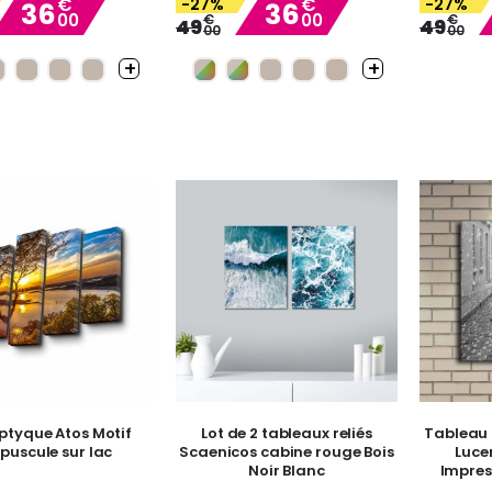
€
€
-27%
-27%
36
36
00
00
Special
€
Special
€
49
49
00
00
Price
Price
ptyque Atos Motif
Lot de 2 tableaux reliés
Tableau 
puscule sur lac
Scaenicos cabine rouge Bois
Luce
Noir Blanc
Impress