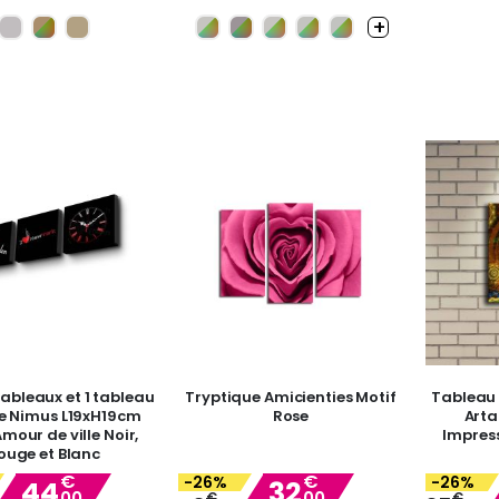
tableaux et 1 tableau
Tryptique Amicienties Motif
Tableau 
e Nimus L19xH19cm
Rose
Arta
mour de ville Noir,
Impres
ouge et Blanc
€
€
-26%
-26%
44
32
00
00
Special
€
Special
€