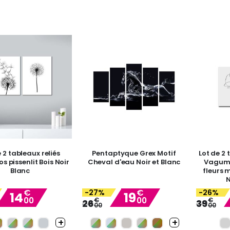
e 2 tableaux reliés
Pentaptyque Grex Motif
Lot de 2
s pissenlit Bois Noir
Cheval d'eau Noir et Blanc
Vagum 
Blanc
fleurs m
N
€
€
-27%
-26%
14
19
00
00
Special
€
Special
€
26
39
00
00
Price
Price