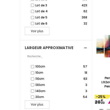
Lot de 3
423
Lot de 4
62
Lot de 5
368
Lot de 6
32
Voir plus
LARGEUR APPROXIMATIVE
100cm
57
10cm
18
Pe
110cm
63
L92x
130cm
3
Pei
140cm
3
-25%
20cm
54
€
20
00
Voir plus