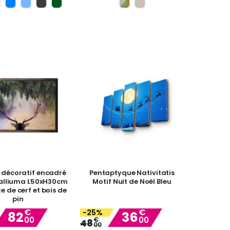
 décoratif encadré
Pentaptyque Nativitatis
Palliuma L50xH30cm
Motif Nuit de Noël Bleu
e de cerf et bois de
pin
€
€
-25%
82
36
00
00
Special
€
Special
48
00
Price
Price