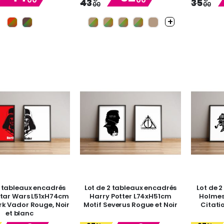
43
35
00
00
Price
Price
2 tableaux encadrés
Lot de 2 tableaux encadrés
Lot de 
Star Wars L51xH74cm
Harry Potter L74xH51cm
Holmes
rk Vador Rouge, Noir
Motif Severus Rogue et Noir
Citatio
et blanc