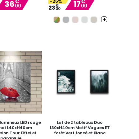
€
€
-26%
36
17
00
00
Special
€
Special
23
00
Price
Price
lumineux LED rouge
Lot de 2 tableaux Duo
ndi L40xH40cm
L30xH40cm Motif Vagues ET
ion Tour Eiffel et
forêt Vert foncé et Blanc
parapluie