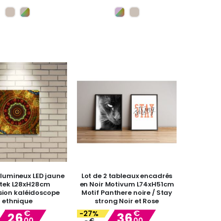
lumineux LED jaune
Lot de 2 tableaux encadrés
tek L28xH28cm
en Noir Motivum L74xH51cm
sion kaléidoscope
Motif Panthere noire / Stay
ethnique
strong Noir et Rose
€
€
-27%
26
36
00
00
Special
€
Special