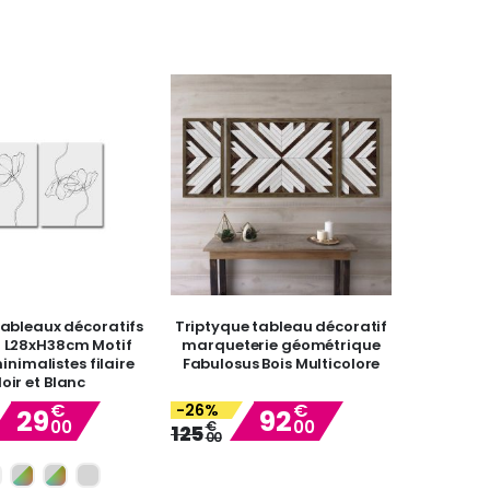
 tableaux décoratifs
Triptyque tableau décoratif
L28xH38cm Motif
marqueterie géométrique
inimalistes filaire
Fabulosus Bois Multicolore
oir et Blanc
€
€
-26%
29
92
00
00
Special
€
Special
125
00
Price
Price