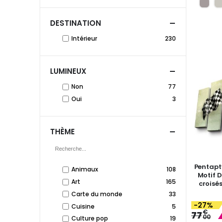
DESTINATION
Intérieur
230
LUMINEUX
Non
77
Oui
3
THÈME
Pentapt
Animaux
108
Motif 
Art
165
croisés
Carte du monde
33
-27%
Cuisine
5
€
77
00
Culture pop
19