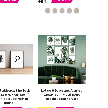
49
00
Price
Price
2 tableaux Sherlock
Lot de 9 tableaux Aranea
 L51xH74cm Motif
L20xH15cm Motif Boho
n et loupe Noir et
exotique Blanc Vert
blanc