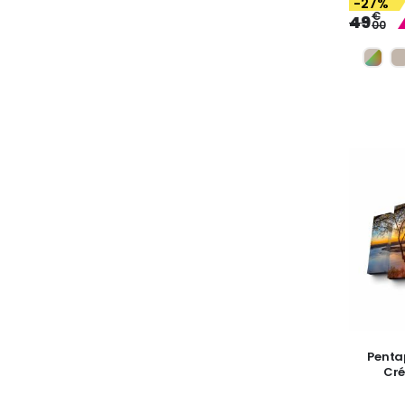
-27%
€
49
00
Penta
Cré