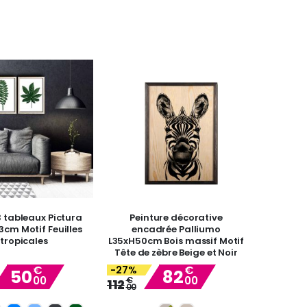
3 tableaux Pictura
Peinture décorative
cm Motif Feuilles
encadrée Palliumo
tropicales
L35xH50cm Bois massif Motif
Tête de zèbre Beige et Noir
€
€
-27%
50
82
00
00
Special
€
Special
112
00
Price
Price