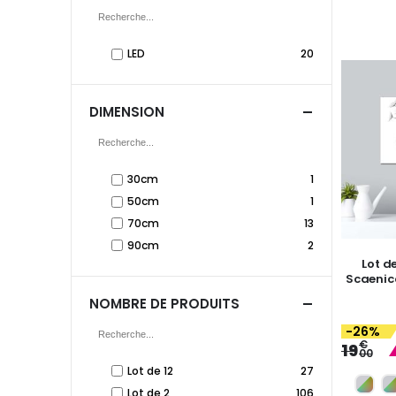
LED
20
DIMENSION
30cm
1
50cm
1
70cm
13
90cm
2
Lot d
Scaenico
NOMBRE DE PRODUITS
-26%
€
19
00
Lot de 12
27
Lot de 2
106