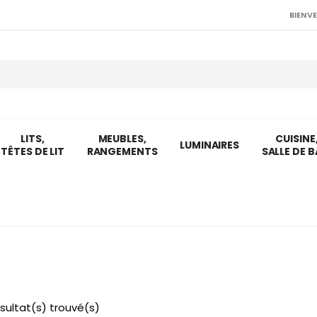
BIENVE
LITS,
MEUBLES,
CUISINE
LUMINAIRES
TÊTES DE LIT
RANGEMENTS
SALLE DE B
sultat(s) trouvé(s)