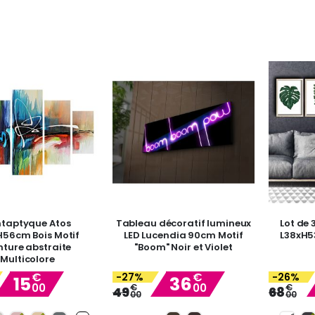
ntaptyque Atos
Tableau décoratif lumineux
Lot de 
H56cm Bois Motif
LED Lucendia 90cm Motif
L38xH53
nture abstraite
"Boom" Noir et Violet
Multicolore
€
€
-27%
-26%
15
36
00
00
Special
€
Special
€
49
68
00
00
Price
Price