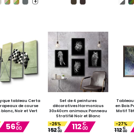
yque tableau Certa
Set de 4 peintures
Tableau
Drapeaux de course
décoratives Harmonicus
en Bois 
 blanc, Noir et Vert
30x40cm animaux Panneau
Motif Têt
Stratifié Noir et Blanc
€
€
-26%
-27%
56
112
00
00
Special
€
Special
€
152
112
00
00
Price
Price