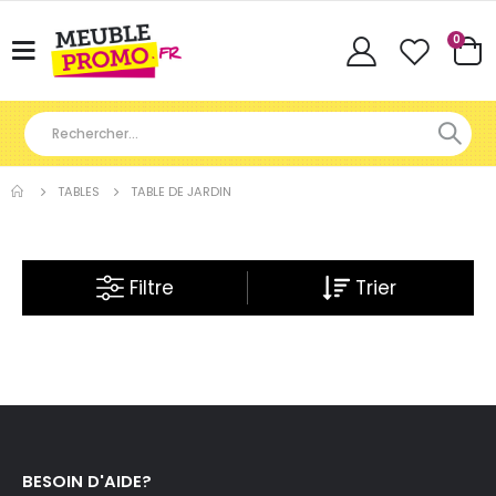
Articl
0
Basculer
Cart
la
navigation
TABLES
TABLE DE JARDIN
Filtre
BESOIN D'AIDE?