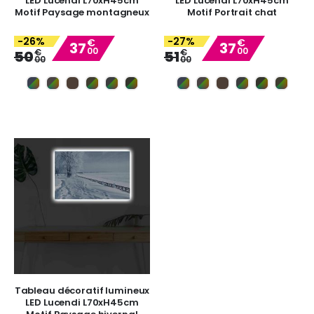
LED Lucendi L70xH45cm
LED Lucendi L70xH45cm
Motif Paysage montagneux
Motif Portrait chat
-26%
-27%
€
€
37
37
00
00
Special
Special
€
€
50
51
00
00
Price
Price
Tableau décoratif lumineux
LED Lucendi L70xH45cm