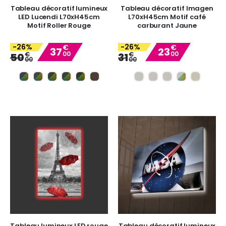
Tableau décoratif lumineux
Tableau décoratif Imagen
LED Lucendi L70xH45cm
L70xH45cm Motif café
Motif Roller Rouge
carburant Jaune
-26%
-26%
€
€
37
23
00
00
Special
Special
€
€
50
31
00
00
Price
Price
Tableau lumineux LED rouge
Tableau décoratif lumineux