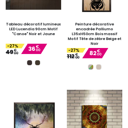
Tableau décoratif lumineux
Peinture décorative
LED Lucendia 90cm Motif
encadrée Palliumo
"Canoe" Noir et Jaune
L35xH50cm Bois massif
Motif Tête de zèbre Beige et
Noir
-27%
€
36
00
-27%
Special
€
€
49
82
00
Price
00
Special
€
112
00
Price