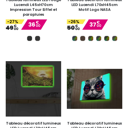
Lucendi L45xH70cm
LED Lucendi L70xH45cm
Impression Tour Eiffel et
Motif Logo NASA
parapluies
-27%
-26%
€
€
36
37
00
00
Special
Special
€
€
49
50
00
00
Price
Price
Tableau décoratif lumineux
Tableau décoratif lumineux