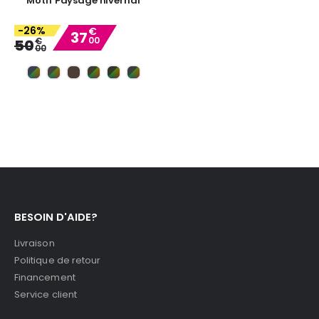
Motif Paysage hivernal
-26%
€
37
00
Special
€
50
00
Price
BESOIN D'AIDE?
Livraison
Politique de retour
Financement
Service client