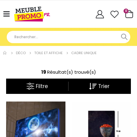
Articl
0
Basculer
Cart
la
navigation
DÉCO
TOILE ET AFFICHE
CADRE UNIQUE
19
Résultat(s) trouvé(s)
Filtre