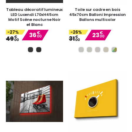
Tableau décoratif lumineux
Toile sur cadre en bois
LED Lucendi L70xH45cm
45x70cm Balloni Impression
Motif Scène nocturne Noir
Ballons multicolor
et Blanc
-27%
-26%
€
€
36
23
00
00
Special
Special
€
€
49
31
00
00
Price
Price