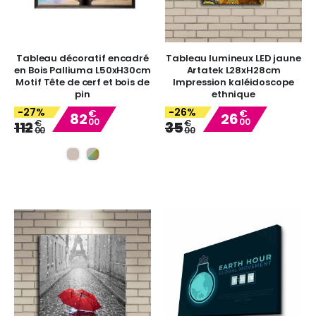
Tableau décoratif encadré
Tableau lumineux LED jaune
en Bois Palliuma L50xH30cm
Artatek L28xH28cm
Motif Tête de cerf et bois de
Impression kaléidoscope
pin
ethnique
-27%
-26%
€
€
82
26
00
00
Special
Special
€
€
112
35
00
00
Price
Price