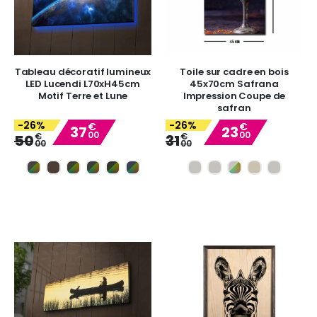
Tableau décoratif lumineux
Toile sur cadre en bois
LED Lucendi L70xH45cm
45x70cm Safrana
Motif Terre et Lune
Impression Coupe de
safran
-26%
-26%
€
€
37
23
00
00
Special
Special
€
€
50
31
00
00
Price
Price