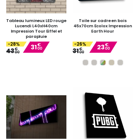
Tableau lumineux LED rouge
Toile sur cadre en bois
Lucendi L40xH40cm
45x70cm Ecolox Impression
Impression Tour Eiffel et
Earth Hour
parapluie
-28%
-26%
€
€
31
23
00
00
Special
Special
€
€
43
31
00
00
Price
Price