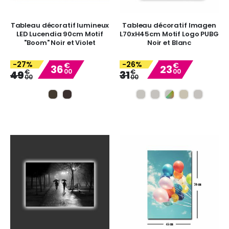
Tableau décoratif lumineux
Tableau décoratif Imagen
LED Lucendia 90cm Motif
L70xH45cm Motif Logo PUBG
"Boom" Noir et Violet
Noir et Blanc
-27%
-26%
€
€
36
23
00
00
Special
Special
€
€
49
31
00
00
Price
Price