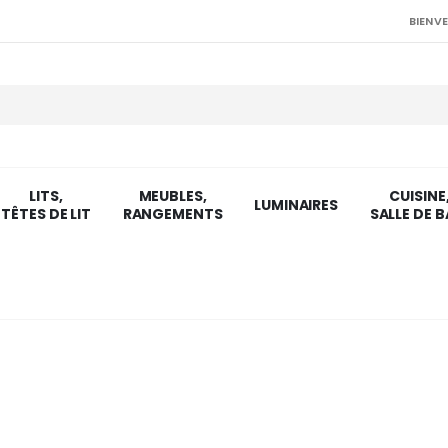
BIENVE
LITS,
MEUBLES,
CUISINE
LUMINAIRES
TÊTES DE LIT
RANGEMENTS
SALLE DE B