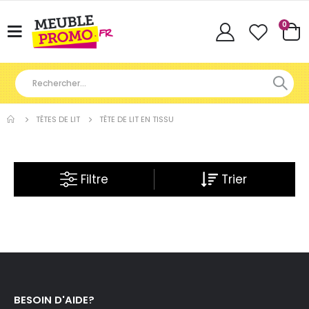
Articl
0
Basculer
Cart
la
navigation
TÊTES DE LIT
TÊTE DE LIT EN TISSU
Filtre
BESOIN D'AIDE?