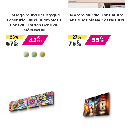
Horloge murale triptyque
Montre Murale Continuum
Eccentrici l90xH38cm Motif
Antique Bois Noir et Naturel
Pont du Golden Gate au
crépuscule
-26%
-27%
€
€
42
55
00
00
Special
Special
€
€
57
75
00
00
Price
Price