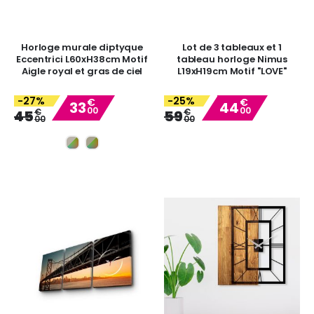
Horloge murale diptyque
Lot de 3 tableaux et 1
Eccentrici L60xH38cm Motif
tableau horloge Nimus
Aigle royal et gras de ciel
L19xH19cm Motif "LOVE"
-27%
-25%
€
€
33
44
00
00
Special
Special
€
€
45
59
00
00
Price
Price