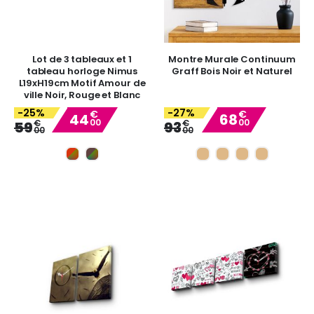
Lot de 3 tableaux et 1
Montre Murale Continuum
tableau horloge Nimus
Graff Bois Noir et Naturel
L19xH19cm Motif Amour de
ville Noir, Rouge et Blanc
-25%
-27%
€
€
44
68
00
00
Special
Special
€
€
59
93
00
00
Price
Price