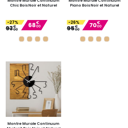
Montre Murale Continuum
Montre Murale Continuum
Chic Bois Noir et Naturel
Piano Bois Noir et Naturel
-27%
-26%
€
€
68
70
00
00
Special
Special
€
€
93
95
00
00
Price
Price
Montre Murale Continuum