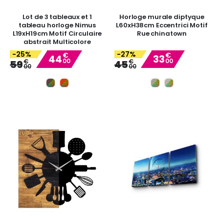
Lot de 3 tableaux et 1
Horloge murale diptyque
tableau horloge Nimus
L60xH38cm Eccentrici Motif
L19xH19cm Motif Circulaire
Rue chinatown
abstrait Multicolore
-25%
-27%
€
€
44
33
00
00
Special
Special
€
€
59
45
00
00
Price
Price