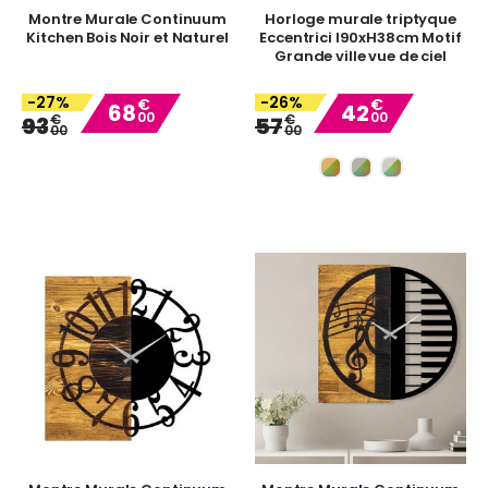
Montre Murale Continuum
Horloge murale triptyque
Kitchen Bois Noir et Naturel
Eccentrici l90xH38cm Motif
Grande ville vue de ciel
-27%
-26%
€
€
68
42
00
00
Special
Special
€
€
93
57
00
00
Price
Price