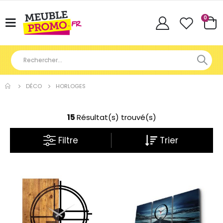
Articl
0
Basculer
Cart
la
navigation
DÉCO
HORLOGES
15
Résultat(s) trouvé(s)
Filtre