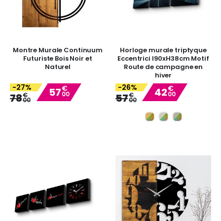
Montre Murale Continuum
Horloge murale triptyque
Futuriste Bois Noir et
Eccentrici l90xH38cm Motif
Naturel
Route de campagne en
hiver
-27%
-26%
€
€
57
42
00
00
Special
Special
€
€
78
57
00
00
Price
Price