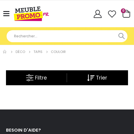
Articl
0
Basculer
Cart
la
navigation
DÉCO
TAPIS
COULOIR
Filtre
BESOIN D'AIDE?