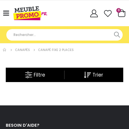
Articl
0
Basculer
Cart
la
navigation
CANAPÉS
CANAPÉ FIXE 2 PLACES
Filtre
BESOIN D'AIDE?