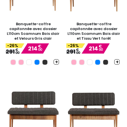
Banquette-coffre
Banquette-coffre
capitonnée avec dossier
capitonnée avec dossier
L110cm Scamnum Bois clair
L110cm Scamnum Bois clair
et Velours Gris clair
et Tissu Vert forêt
-26%
-26%
€
€
214
214
00
00
Special
Special
€
€
291
291
00
00
Price
Price