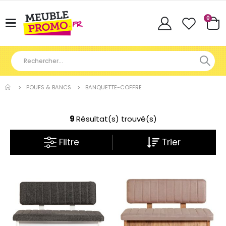
Articl
0
Basculer
Cart
la
navigation
POUFS & BANCS
BANQUETTE-COFFRE
9
Résultat(s) trouvé(s)
Filtre