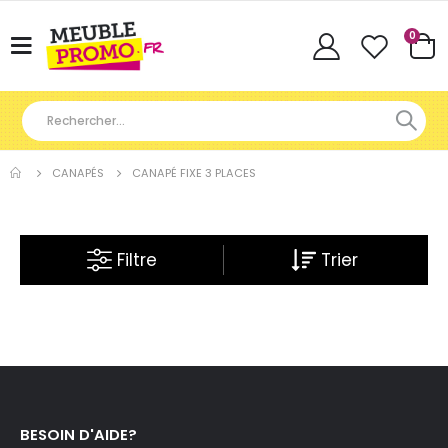
Articl
0
Basculer
Cart
la
navigation
CANAPÉS
CANAPÉ FIXE 3 PLACES
Filtre
BESOIN D'AIDE?