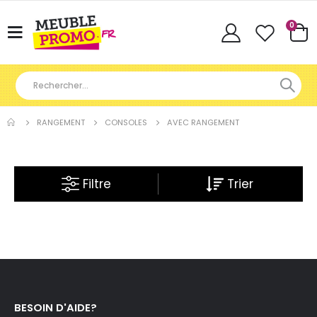
Articl
0
Basculer
Cart
la
navigation
RANGEMENT
CONSOLES
AVEC RANGEMENT
Filtre
BESOIN D'AIDE?