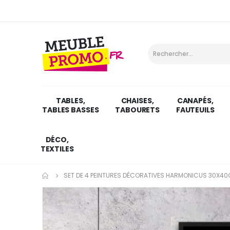
TABLES,
CHAISES,
CANAPÉS,
TABLES BASSES
TABOURETS
FAUTEUILS
DÉCO,
TEXTILES
SET DE 4 PEINTURES DÉCORATIVES HARMONICUS 30X40C
Skip
to
the
end