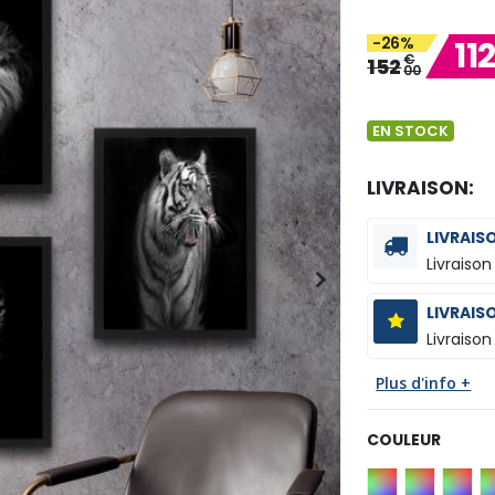
-26%
11
€
152
00
EN STOCK
LIVRAISON:
LIVRAIS
Livraison
LIVRAIS
Livraison
Plus d'info +
COULEUR