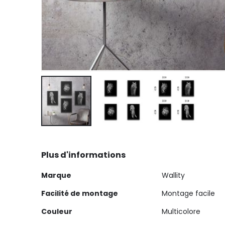
Skip
to
Plus d'informations
the
beginning
Plus
Marque
Wallity
of
d'informations
the
Facilité de montage
Montage facile
images
Couleur
Multicolore
gallery