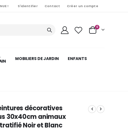
NUE !
S'identifier
Contact
Créer un compte
Articles
0
Cart
,
MOBILIERS DE JARDIN
ENFANTS
AIN
eintures décoratives
us 30x40cm animaux
ratifié Noir et Blanc