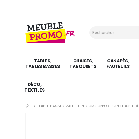
TABLES,
CHAISES,
CANAPÉS,
TABLES BASSES
TABOURETS
FAUTEUILS
DÉCO,
TEXTILES
TABLE BASSE OVALE ELLIPTICUM SUPPORT GRILLE AJOUR
Skip
to
the
end