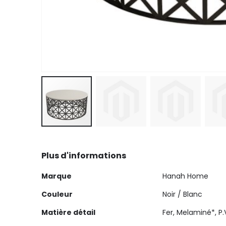
Skip
to
Plus d'informations
the
beginning
Plus
Marque
Hanah Home
of
d'informations
the
Couleur
Noir / Blanc
images
Matière détail
Fer, Melaminé*, P.
gallery