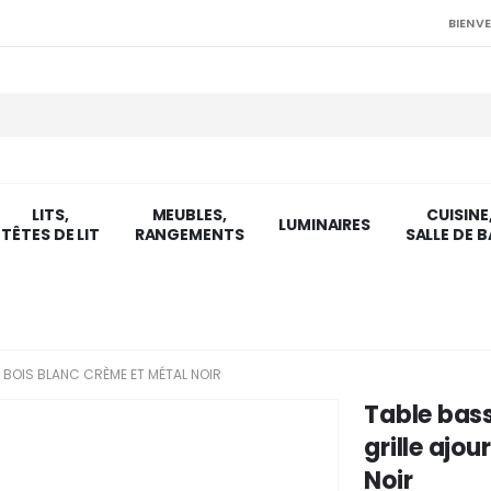
BIENVE
LITS,
MEUBLES,
CUISINE
LUMINAIRES
TÊTES DE LIT
RANGEMENTS
SALLE DE B
É BOIS BLANC CRÈME ET MÉTAL NOIR
Table bass
grille ajo
Noir