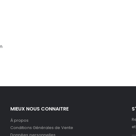
cm
MIEUX NOUS CONNAITRE
S
Re
À propos
et
Conditions Générales de Vente
Données personnelles