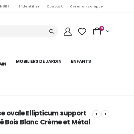
NUE !
S'identifier
Contact
Créer un compte
Articles
0
Cart
,
MOBILIERS DE JARDIN
ENFANTS
AIN
e ovale Ellipticum support
uré Bois Blanc Crème et Métal