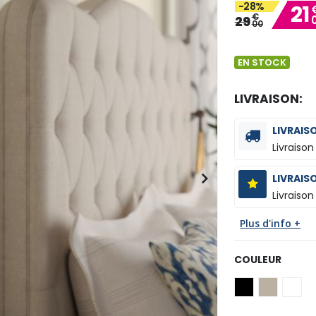
-28%
21
€
29
00
EN STOCK
LIVRAISON:
LIVRAIS
Livraison
LIVRAIS
Livraison
Plus d'info +
COULEUR