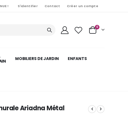
NUE !
S'identifier
Contact
Créer un compte
Articles
0
Cart
,
MOBILIERS DE JARDIN
ENFANTS
AIN
murale Ariadna Métal