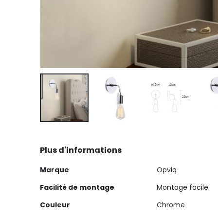
Skip
to
Plus d'informations
the
beginning
Plus
Marque
Opviq
of
d'informations
the
Facilité de montage
Montage facile
images
Couleur
Chrome
gallery