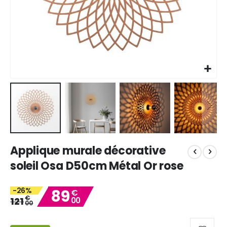
Skip
Applique murale décorative
to
the
soleil Osa D50cm Métal Or rose
beginning
of
-26%
89
the
€
€
121
00
images
00
gallery