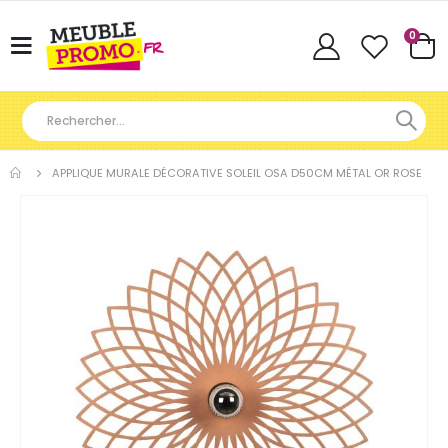
Articl
0
Basculer
Cart
la
navigation
APPLIQUE MURALE DÉCORATIVE SOLEIL OSA D50CM MÉTAL OR ROSE
Skip
to
the
end
of
the
images
gallery