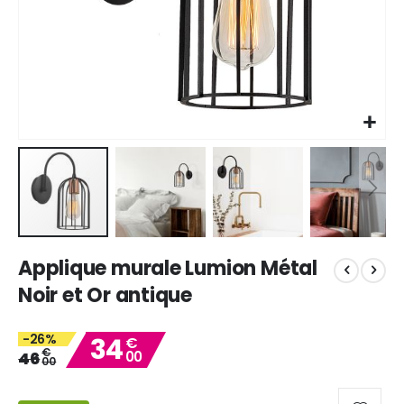
Skip
Applique murale Lumion Métal
to
the
Noir et Or antique
beginning
of
-26%
34
the
€
€
46
00
images
00
gallery