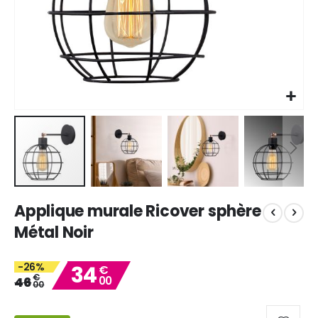
Skip
Applique murale Ricover sphère
to
the
Métal Noir
beginning
of
-26%
34
the
€
€
46
00
images
00
gallery