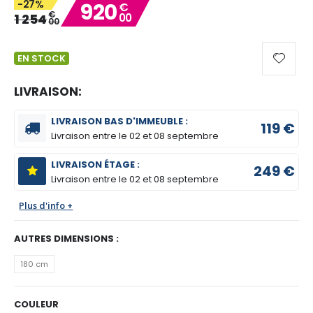
-27%
920
€
gallery
€
1 254
00
00
EN STOCK
LIVRAISON:
LIVRAISON BAS D'IMMEUBLE :
119 €
Livraison entre le
02 et 08 septembre
LIVRAISON ÉTAGE :
249 €
Livraison entre le
02 et 08 septembre
Plus d'info +
AUTRES DIMENSIONS :
180 cm
COULEUR