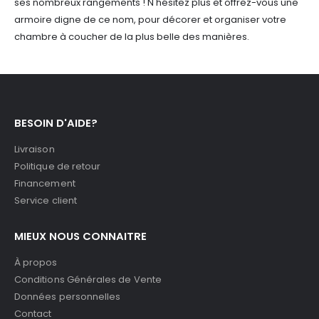
ses nombreux rangements !
N'hésitez plus et offrez-vous une
armoire digne de ce nom, pour décorer et organiser votre
chambre à coucher de la plus belle des manières.
BESOIN D'AIDE?
Livraison
Politique de retour
Financement
Service client
MIEUX NOUS CONNAITRE
À propos
Conditions Générales de Vente
Données personnelles
Contact