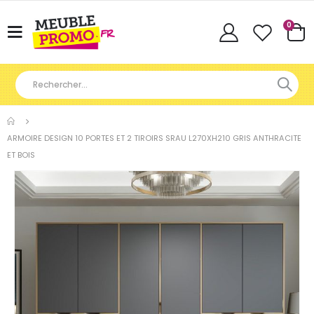
Articl
0
Basculer
Cart
la
navigation
ARMOIRE DESIGN 10 PORTES ET 2 TIROIRS SRAU L270XH210 GRIS ANTHRACITE
ET BOIS
Skip
to
the
end
of
the
images
gallery