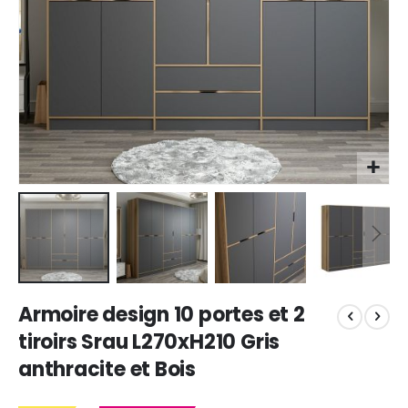
Skip
Armoire design 10 portes et 2
to
the
tiroirs Srau L270xH210 Gris
beginning
anthracite et Bois
of
the
images