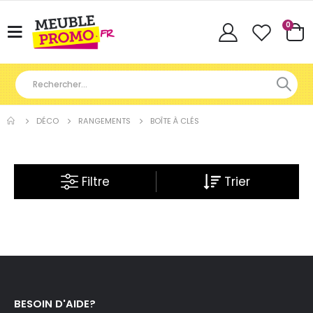
Articl
0
Basculer
Cart
la
navigation
DÉCO
RANGEMENTS
BOÎTE À CLÉS
Filtre
BESOIN D'AIDE?