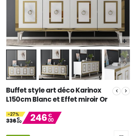
Skip
Buffet style art déco Karinox
to
the
L150cm Blanc et Effet miroir Or
beginning
of
-27%
246
the
€
€
336
00
images
00
gallery