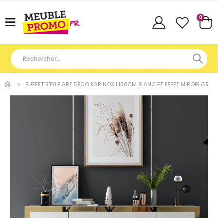
Articl
0
Basculer
Cart
la
navigation
BUFFET STYLE ART DÉCO KARINOX L150CM BLANC ET EFFET MIROIR OR
Skip
to
the
end
of
the
images
gallery