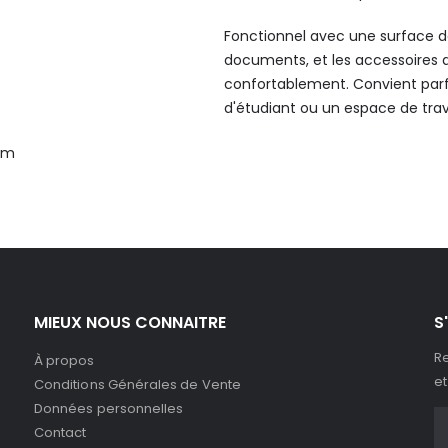
Fonctionnel avec une surface de 
documents, et les accessoires de
confortablement. Convient par
d'étudiant ou un espace de travail
 cm
MIEUX NOUS CONNAITRE
S
Re
À propos
et
Conditions Générales de Vente
Données personnelles
Contact