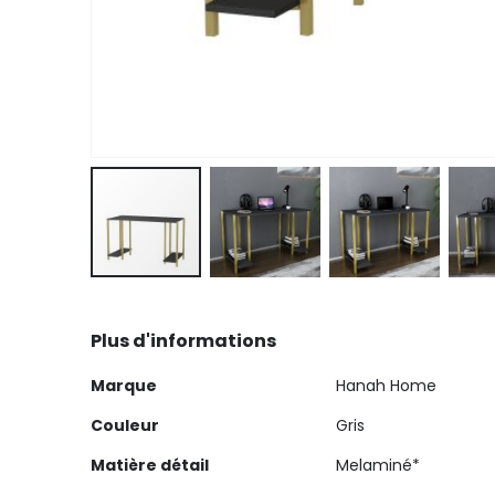
Skip
to
Plus d'informations
the
beginning
Plus
Marque
Hanah Home
of
d'informations
the
Couleur
Gris
images
Matière détail
Melaminé*
gallery