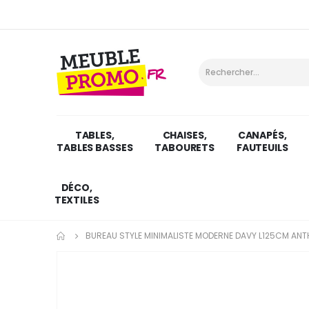
TABLES,
CHAISES,
CANAPÉS,
TABLES BASSES
TABOURETS
FAUTEUILS
DÉCO,
TEXTILES
BUREAU STYLE MINIMALISTE MODERNE DAVY L125CM ANT
Skip
to
the
end