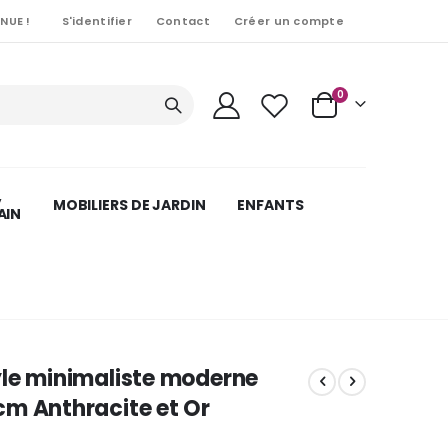
NUE !
S'identifier
Contact
Créer un compte
Articles
0
Cart
,
MOBILIERS DE JARDIN
ENFANTS
AIN
yle minimaliste moderne
cm Anthracite et Or