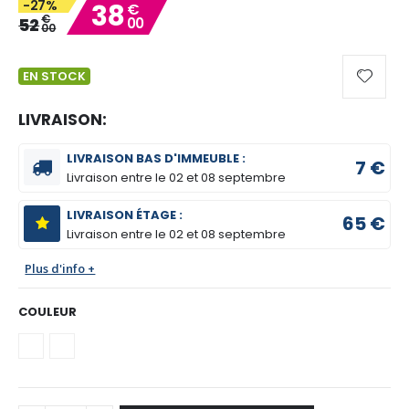
-27%
38
€
gallery
€
52
00
00
EN STOCK
LIVRAISON:
LIVRAISON BAS D'IMMEUBLE :
7 €
Livraison entre le
02 et 08 septembre
LIVRAISON ÉTAGE :
65 €
Livraison entre le
02 et 08 septembre
Plus d'info +
COULEUR