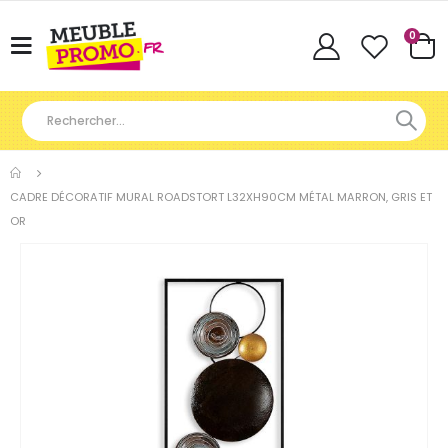
Articl
0
Basculer
Cart
la
navigation
CADRE DÉCORATIF MURAL ROADSTORT L32XH90CM MÉTAL MARRON, GRIS ET
OR
Skip
to
the
end
of
the
images
gallery