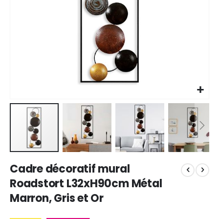
Skip
Cadre décoratif mural
to
the
Roadstort L32xH90cm Métal
beginning
Marron, Gris et Or
of
the
images