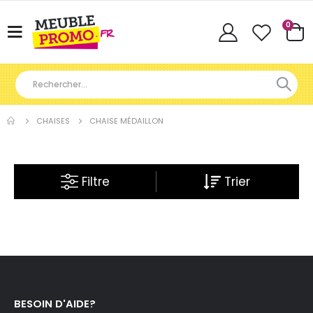
Articl
0
Basculer
Cart
la
navigation
CHAISES
CHAISE MÉDAILLON
Filtre
BESOIN D'AIDE?