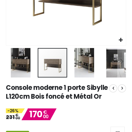
Skip
Console moderne 1 porte Sibylle
to
the
L120cm Bois foncé et Métal Or
beginning
of
-26%
170
the
€
€
231
00
images
00
gallery