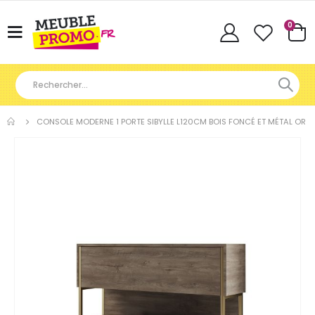
Articl
0
Basculer
Cart
la
navigation
CONSOLE MODERNE 1 PORTE SIBYLLE L120CM BOIS FONCÉ ET MÉTAL OR
Skip
to
the
end
of
the
images
gallery