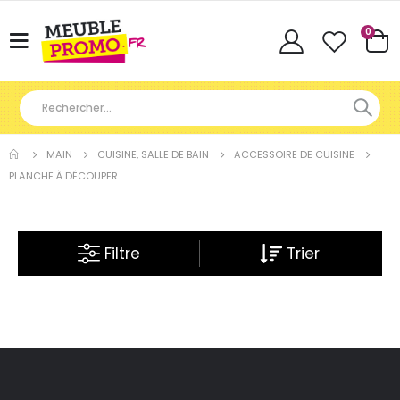
Articl
0
Basculer
Cart
la
navigation
MAIN
CUISINE, SALLE DE BAIN
ACCESSOIRE DE CUISINE
PLANCHE À DÉCOUPER
Filtre