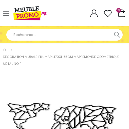
Articl
0
Basculer
Cart
la
navigation
DÉCORATION MURALE FILUMAP L170XH85CM MAPPEMONDE GÉOMÉTRIQUE
MÉTAL NOIR
Skip
to
the
end
of
the
images
gallery