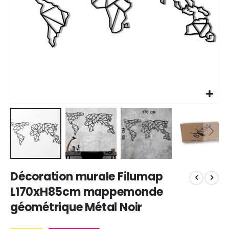
Skip
Décoration murale Filumap
to
the
L170xH85cm mappemonde
beginning
géométrique Métal Noir
of
the
images