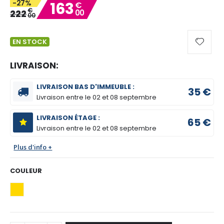
-27%
163
€
gallery
€
222
00
00
EN STOCK
LIVRAISON:
LIVRAISON BAS D'IMMEUBLE :
35 €
Livraison entre le
02 et 08 septembre
LIVRAISON ÉTAGE :
65 €
Livraison entre le
02 et 08 septembre
Plus d'info +
COULEUR