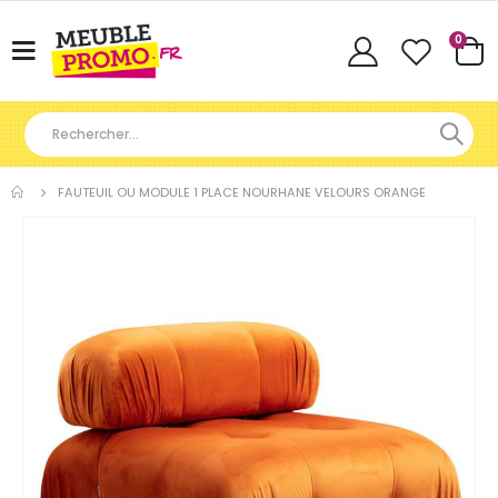
Articl
0
Basculer
Cart
la
navigation
FAUTEUIL OU MODULE 1 PLACE NOURHANE VELOURS ORANGE
Skip
to
the
end
of
the
images
gallery