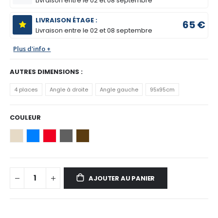
Livraison entre le
02 et 08 septembre
LIVRAISON ÉTAGE :
65 €
Livraison entre le
02 et 08 septembre
Plus d'info +
AUTRES DIMENSIONS :
4 places
Angle à droite
Angle gauche
95x95cm
COULEUR
AJOUTER AU PANIER