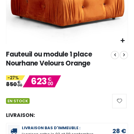
Skip
Fauteuil ou module 1 place
to
the
Nourhane Velours Orange
beginning
of
-27%
623
the
€
€
850
00
images
00
gallery
EN STOCK
LIVRAISON:
LIVRAISON BAS D'IMMEUBLE :
28 €