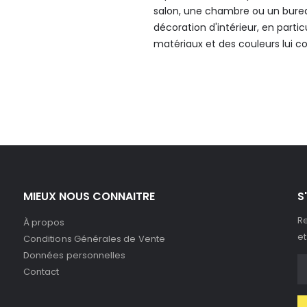
salon, une chambre ou un bureau.
décoration d'intérieur, en parti
matériaux et des couleurs lui c
MIEUX NOUS CONNAITRE
S
Re
À propos
et
Conditions Générales de Vente
Données personnelles
Contact