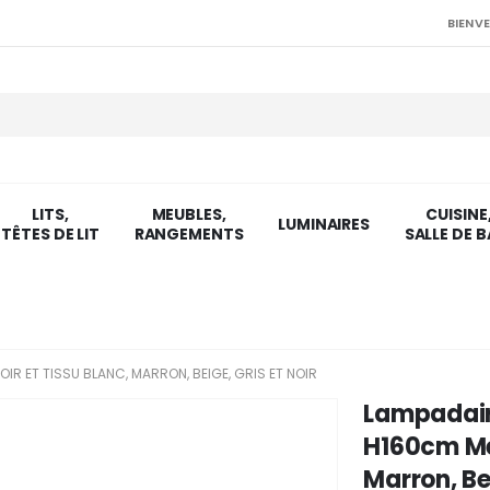
BIENVE
LITS,
MEUBLES,
CUISINE
LUMINAIRES
TÊTES DE LIT
RANGEMENTS
SALLE DE B
IR ET TISSU BLANC, MARRON, BEIGE, GRIS ET NOIR
Lampadair
H160cm Mét
Marron, Bei