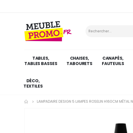
TABLES,
CHAISES,
CANAPÉS,
TABLES BASSES
TABOURETS
FAUTEUILS
DÉCO,
TEXTILES
LAMPADAIRE DESIGN 5 LAMPES ROSELIN H160CM MÉTAL NO
Skip
to
the
end