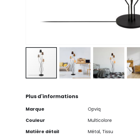
Skip
to
Plus d'informations
the
beginning
Plus
Marque
Opviq
of
d'informations
the
Couleur
Multicolore
images
Matière détail
Métal, Tissu
gallery