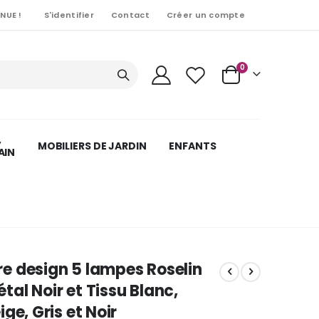
NUE !
S'identifier
Contact
Créer un compte
Articles
0
Cart
,
MOBILIERS DE JARDIN
ENFANTS
AIN
e design 5 lampes Roselin
al Noir et Tissu Blanc,
ge, Gris et Noir