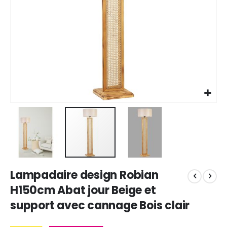
Skip
Lampadaire design Robian
to
the
H150cm Abat jour Beige et
beginning
support avec cannage Bois clair
of
the
images