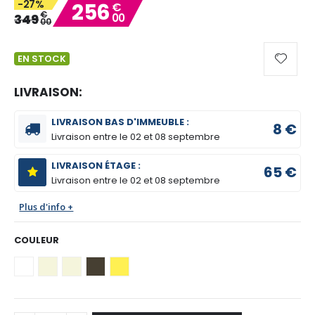
-27%
256
€
gallery
€
349
00
00
EN STOCK
LIVRAISON:
LIVRAISON BAS D'IMMEUBLE :
8 €
Livraison entre le
02 et 08 septembre
LIVRAISON ÉTAGE :
65 €
Livraison entre le
02 et 08 septembre
Plus d'info +
COULEUR