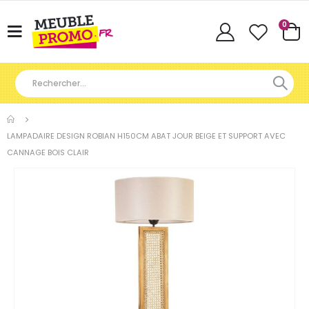
Articl
0
Basculer
Cart
la
navigation
LAMPADAIRE DESIGN ROBIAN H150CM ABAT JOUR BEIGE ET SUPPORT AVEC
CANNAGE BOIS CLAIR
Skip
to
the
end
of
the
images
gallery