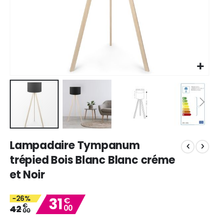
Skip
Lampadaire Tympanum
to
the
trépied Bois Blanc Blanc créme
beginning
et Noir
of
the
images
-26%
31
€
gallery
€
42
00
00