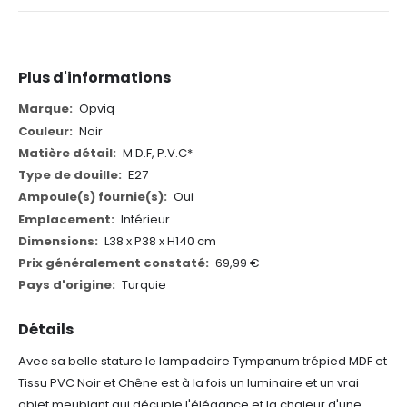
Plus d'informations
Plus
Opviq
d'informations
Noir
M.D.F, P.V.C*
E27
Oui
Intérieur
L38 x P38 x H140 cm
69,99 €
Turquie
Détails
Avec sa belle stature le lampadaire Tympanum trépied MDF et
Tissu PVC Noir et Chêne est à la fois un luminaire et un vrai
objet meublant qui décuple l'élégance et la chaleur d'une