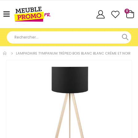
Articl
0
Basculer
Cart
la
navigation
LAMPADAIRE TYMPANUM TRÉPIED BOIS BLANC BLANC CRÉME ET NOIR
Skip
to
the
end
of
the
images
gallery