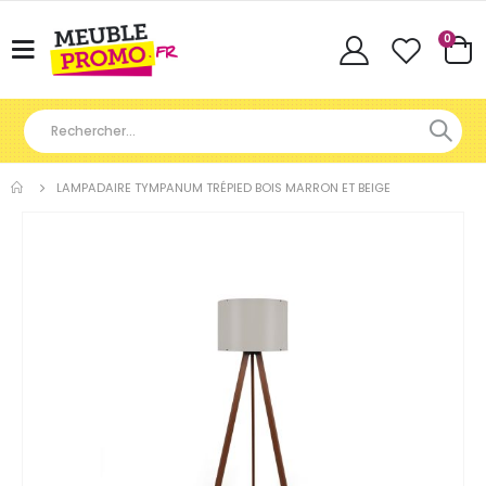
Articl
0
Basculer
Cart
la
navigation
LAMPADAIRE TYMPANUM TRÉPIED BOIS MARRON ET BEIGE
Skip
to
the
end
of
the
images
gallery