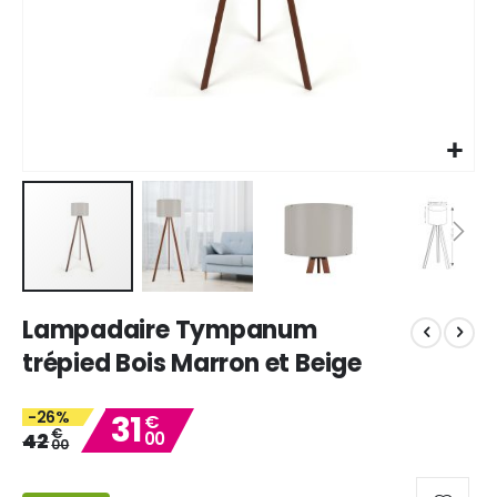
Skip
Lampadaire Tympanum
to
the
trépied Bois Marron et Beige
beginning
of
-26%
31
the
€
€
42
00
images
00
gallery