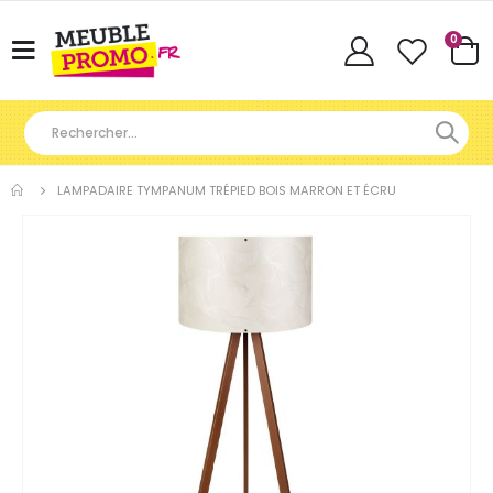
Articl
0
Basculer
Cart
la
navigation
LAMPADAIRE TYMPANUM TRÉPIED BOIS MARRON ET ÉCRU
Skip
to
the
end
of
the
images
gallery