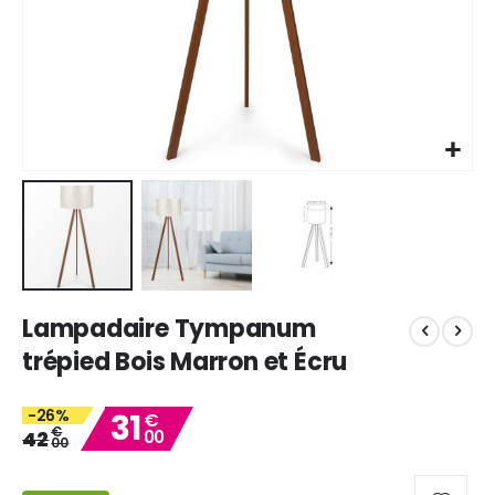
Skip
Lampadaire Tympanum
to
the
trépied Bois Marron et Écru
beginning
of
-26%
31
the
€
€
42
00
images
00
gallery