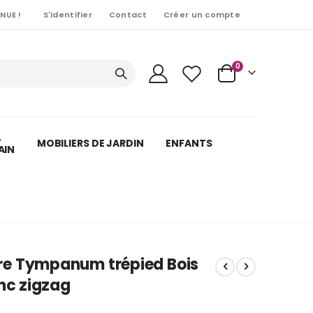
NUE !
S'identifier
Contact
Créer un compte
Articles
0
Cart
,
MOBILIERS DE JARDIN
ENFANTS
AIN
e Tympanum trépied Bois
anc zigzag