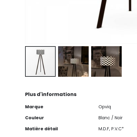
Skip
to
Plus d'informations
the
beginning
Plus
Marque
Opviq
of
d'informations
the
Couleur
Blanc / Noir
images
Matière détail
M.D.F, P.V.C*
gallery