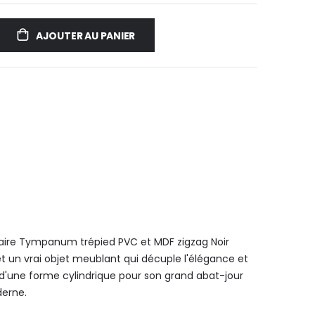
AJOUTER AU PANIER
daire Tympanum trépied PVC et MDF zigzag Noir
 et un vrai objet meublant qui décuple l'élégance et
x d'une forme cylindrique pour son grand abat-jour
derne.