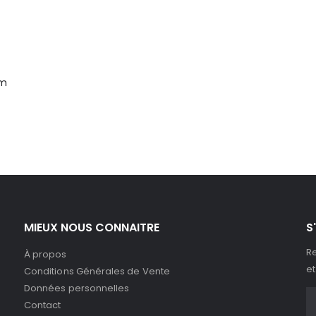
cm
MIEUX NOUS CONNAITRE
S
Re
À propos
et
Conditions Générales de Vente
Données personnelles
Contact