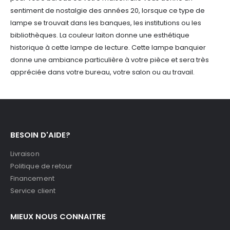
sentiment de nostalgie des années 20, lorsque ce type de
lampe se trouvait dans les banques, les institutions ou les
bibliothèques. La couleur laiton donne une esthétique
historique à cette lampe de lecture. Cette lampe banquier
donne une ambiance particulière à votre pièce et sera très
appréciée dans votre bureau, votre salon ou au travail.
BESOIN D'AIDE?
Livraison
Politique de retour
Financement
Service client
MIEUX NOUS CONNAITRE