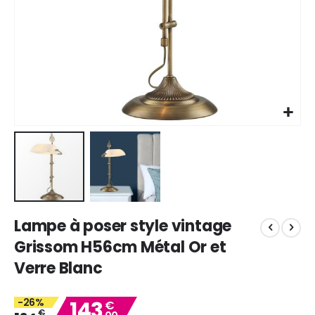
Skip
Lampe à poser style vintage
to
the
Grissom H56cm Métal Or et
beginning
Verre Blanc
of
the
images
-26%
143
€
gallery
€