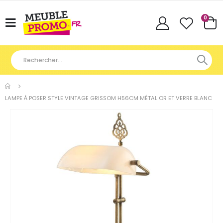
Articl
0
Basculer
Cart
la
navigation
LAMPE À POSER STYLE VINTAGE GRISSOM H56CM MÉTAL OR ET VERRE BLANC
Skip
to
the
end
of
the
images
gallery