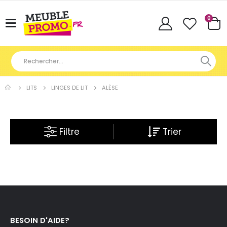
Articl
0
Basculer
Cart
la
navigation
LITS
LINGES DE LIT
ALÈSE
Filtre
BESOIN D'AIDE?