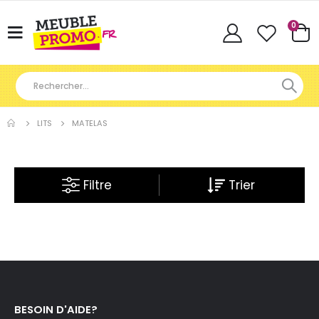
Articl
0
Basculer
Cart
la
navigation
LITS
MATELAS
Filtre
BESOIN D'AIDE?