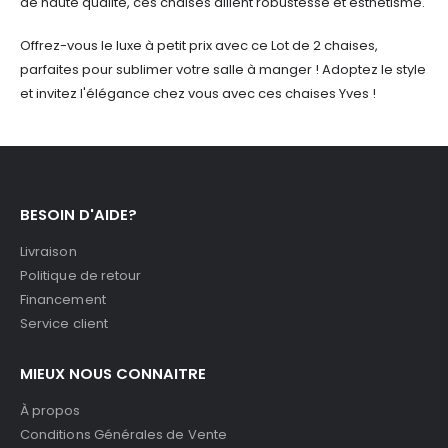
de haute qualité, ces chaises allient robustesse et esthétisme.
Offrez-vous le luxe à petit prix avec ce Lot de 2 chaises,
parfaites pour sublimer votre salle à manger ! Adoptez le style
et invitez l'élégance chez vous avec ces chaises Yves !
BESOIN D'AIDE?
Livraison
Politique de retour
Financement
Service client
MIEUX NOUS CONNAITRE
À propos
Conditions Générales de Vente