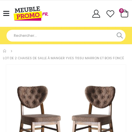
Articl
0
Basculer
Cart
la
navigation
LOT DE 2 CHAISES DE SALLE À MANGER YVES TISSU MARRON ET BOIS FONCÉ
Skip
to
the
end
of
the
images
gallery