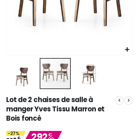
Skip
Lot de 2 chaises de salle à
to
the
manger Yves Tissu Marron et
beginning
Bois foncé
of
the
images
-27%
292
€
gallery
€