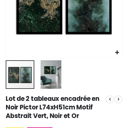
Skip
Lot de 2 tableaux encadrée en
to
the
Noir Pictor L74xH51cm Motif
beginning
Abstrait Vert, Noir et Or
of
the
images