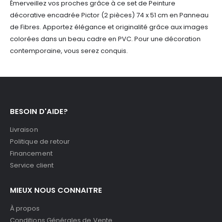
Émerveillez vos proches grâce à ce set de Peinture
décorative encadrée Pictor (2 pièces) 74 x 51 cm en Panneau
de Fibres. Apportez élégance et originalité grâce aux images
colorées dans un beau cadre en PVC. Pour une décoration
contemporaine, vous serez conquis.
BESOIN D'AIDE?
Livraison
Politique de retour
Financement
Service client
MIEUX NOUS CONNAITRE
À propos
Conditions Générales de Vente