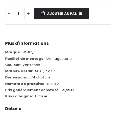
AJOUTER AU PANIER
Plus d'informations
Plus
Wallity
d'informations
Montage facile
Vert foncé
M.D.F, P.V.C*
L74 x H51 cm
Lot de 2
79,99 €
Turquie
Détails