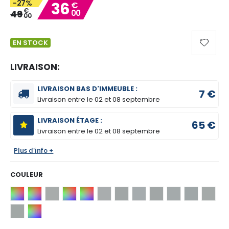
-27%
36
€
gallery
€
49
00
00
EN STOCK
LIVRAISON:
LIVRAISON BAS D'IMMEUBLE :
7 €
Livraison entre le
02 et 08 septembre
LIVRAISON ÉTAGE :
65 €
Livraison entre le
02 et 08 septembre
Plus d'info +
COULEUR