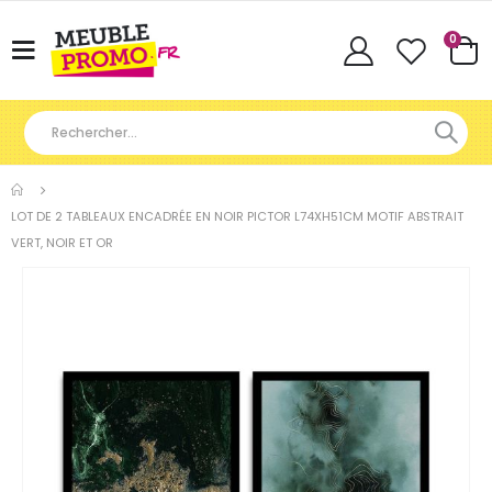
Articl
0
Basculer
Cart
la
navigation
LOT DE 2 TABLEAUX ENCADRÉE EN NOIR PICTOR L74XH51CM MOTIF ABSTRAIT
VERT, NOIR ET OR
Skip
to
the
end
of
the
images
gallery