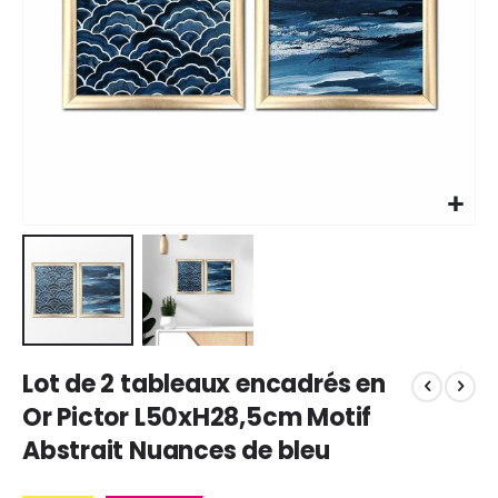
Skip
Lot de 2 tableaux encadrés en
to
the
Or Pictor L50xH28,5cm Motif
beginning
Abstrait Nuances de bleu
of
the
images