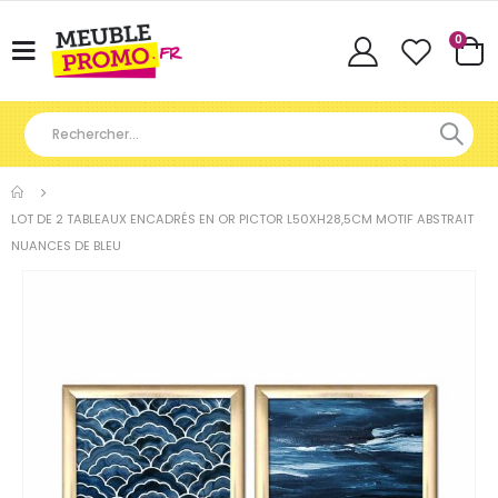
Articl
0
Basculer
Cart
la
navigation
LOT DE 2 TABLEAUX ENCADRÉS EN OR PICTOR L50XH28,5CM MOTIF ABSTRAIT
NUANCES DE BLEU
Skip
to
the
end
of
the
images
gallery