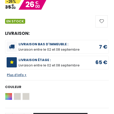
-26%
26
€
gallery
€
35
00
00
EN STOCK
LIVRAISON:
LIVRAISON BAS D'IMMEUBLE :
7 €
Livraison entre le
02 et 08 septembre
LIVRAISON ÉTAGE :
65 €
Livraison entre le
02 et 08 septembre
Plus d'info +
COULEUR