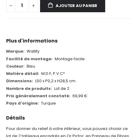
AJOUTER AU PANIER
Plus d'informations
Plus
Wallity
d'informations
Montage facile
Bleu
M.D.F, P.V.C*
L50 x P0,2 x H28,5 cm
Lot de 2
69,99 €
Turquie
Détails
Pour donner du relief à votre intérieur, vous pouvez choisir ce
lot de 2 tableaux encadrés en Or Pictor, en Panneau de Fibres.