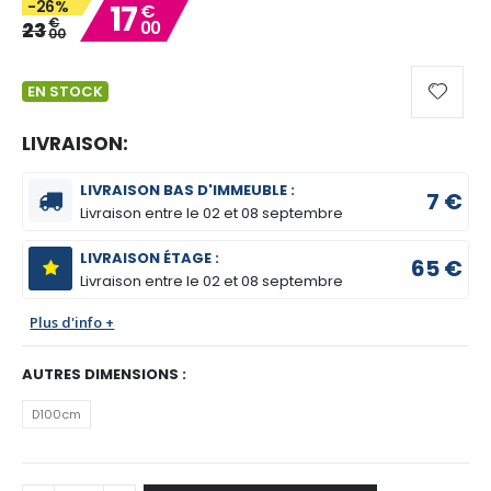
-26%
17
€
gallery
€
23
00
00
EN STOCK
LIVRAISON:
LIVRAISON BAS D'IMMEUBLE :
7 €
Livraison entre le
02 et 08 septembre
LIVRAISON ÉTAGE :
65 €
Livraison entre le
02 et 08 septembre
Plus d'info +
AUTRES DIMENSIONS :
D100cm