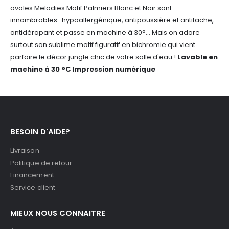
ovales Melodies Motif Palmiers Blanc et Noir sont
innombrables : hypoallergénique, antipoussière et antitache,
antidérapant et passe en machine à 30°... Mais on adore
surtout son sublime motif figuratif en bichromie qui vient
parfaire le décor jungle chic de votre salle d'eau !
Lavable en
machine à 30 °C
Impression numérique
BESOIN D'AIDE?
Livraison
Politique de retour
Financement
Service client
MIEUX NOUS CONNAITRE