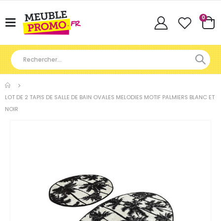
Articl
0
Basculer
Cart
la
navigation
LOT DE 2 TAPIS DE SALLE DE BAIN OVALES MELODIES MOTIF PALMIERS BLANC ET
NOIR
Skip
to
the
end
of
the
images
gallery