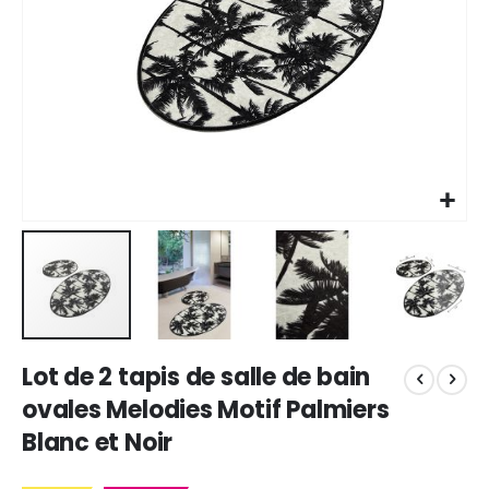
Skip
Lot de 2 tapis de salle de bain
to
the
ovales Melodies Motif Palmiers
beginning
Blanc et Noir
of
the
images