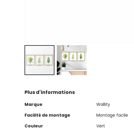
Skip
to
Plus d'informations
the
beginning
Plus
Marque
Wallity
of
d'informations
the
Facilité de montage
Montage facile
images
Couleur
Vert
gallery