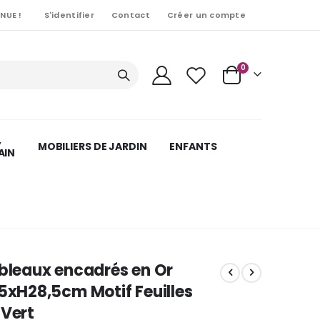
NUE !
S'identifier
Contact
Créer un compte
Articles
0
Cart
,
MOBILIERS DE JARDIN
ENFANTS
AIN
ableaux encadrés en Or
.5xH28,5cm Motif Feuilles
 Vert