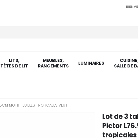
BIENVE
LITS,
MEUBLES,
CUISINE
LUMINAIRES
TÊTES DE LIT
RANGEMENTS
SALLE DE B
5CM MOTIF FEUILLES TROPICALES VERT
Lot de 3 t
Pictor L76
tropicales