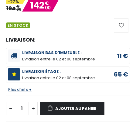
-27%
142
€
gallery
€
194
00
00
EN STOCK
LIVRAISON:
LIVRAISON BAS D'IMMEUBLE :
11 €
Livraison entre le
02 et 08 septembre
LIVRAISON ÉTAGE :
65 €
Livraison entre le
02 et 08 septembre
Plus d'info +
AJOUTER AU PANIER