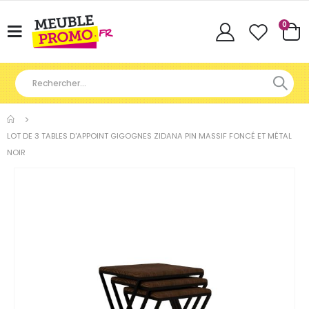
Articl
0
Basculer
Cart
la
navigation
LOT DE 3 TABLES D'APPOINT GIGOGNES ZIDANA PIN MASSIF FONCÉ ET MÉTAL
NOIR
Skip
to
the
end
of
the
images
gallery