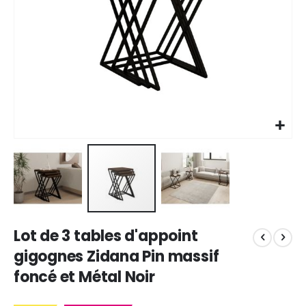
Skip
Lot de 3 tables d'appoint
to
the
gigognes Zidana Pin massif
beginning
foncé et Métal Noir
of
the
images