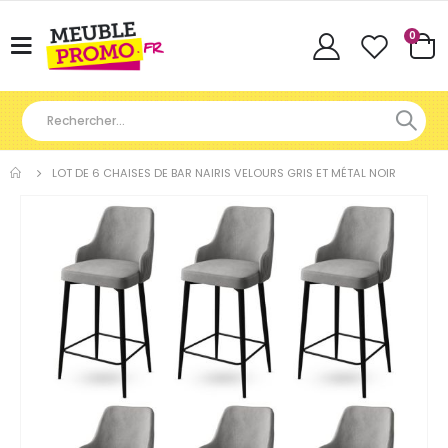
Articl
0
Basculer
Cart
la
navigation
LOT DE 6 CHAISES DE BAR NAIRIS VELOURS GRIS ET MÉTAL NOIR
Skip
to
the
end
of
the
images
gallery