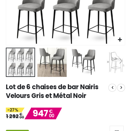
Skip
Lot de 6 chaises de bar Nairis
to
the
Velours Gris et Métal Noir
beginning
of
-27%
947
the
€
€
1 292
00
images
00
gallery