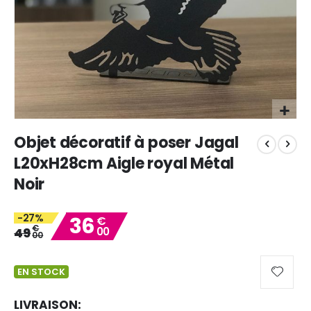
Skip
Objet décoratif à poser Jagal
to
the
L20xH28cm Aigle royal Métal
beginning
Noir
of
the
images
-27%
36
€
gallery
€
49
00
00
EN STOCK
LIVRAISON: