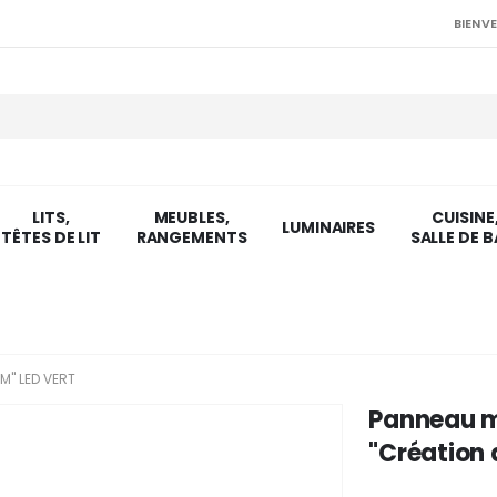
BIENVE
LITS,
MEUBLES,
CUISINE
LUMINAIRES
TÊTES DE LIT
RANGEMENTS
SALLE DE B
M" LED VERT
Panneau m
"Création 