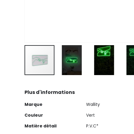
Skip
to
Plus d'informations
the
beginning
Plus
Marque
Wallity
of
d'informations
the
Couleur
Vert
images
Matière détail
P.V.C*
gallery