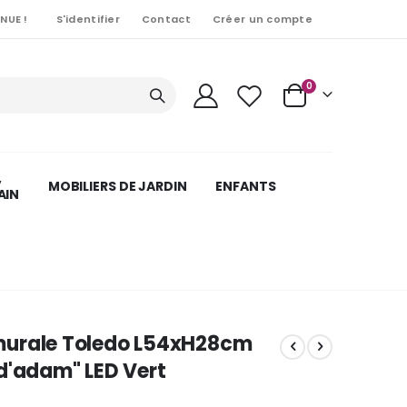
NUE !
S'identifier
Contact
Créer un compte
Articles
0
Cart
,
MOBILIERS DE JARDIN
ENFANTS
AIN
urale Toledo L54xH28cm
d'adam" LED Vert