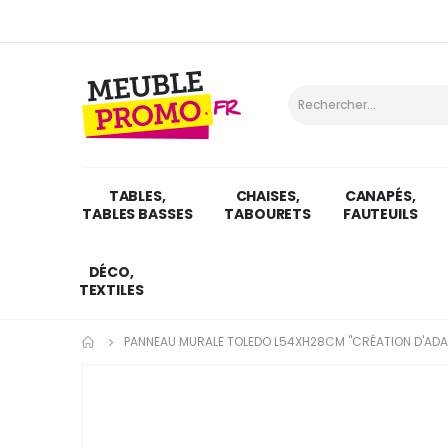
TABLES,
CHAISES,
CANAPÉS,
TABLES BASSES
TABOURETS
FAUTEUILS
DÉCO,
TEXTILES
PANNEAU MURALE TOLEDO L54XH28CM "CRÉATION D'ADA
Skip
to
the
end