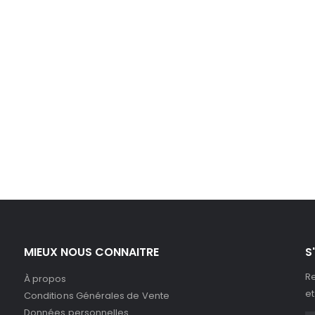
MIEUX NOUS CONNAITRE
S
Re
À propos
et
Conditions Générales de Vente
Données personnelles