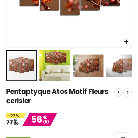
Skip
Pentaptyque Atos Motif Fleurs
to
the
cerisier
beginning
of
-27%
56
the
€
€
77
00
images
00
gallery