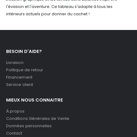
l'évasion et l'aventure. Ce tableau s'adapte à tous les
intérieurs actuels pour donner du cachet !
BESOIN D'AIDE?
Livraison
Politique de retour
Financement
Service client
MIEUX NOUS CONNAITRE
À propos
Conditions Générales de Vente
Données personnelles
Contact